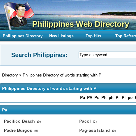
Philippines Web Directory
Philippines Directory
New Listings
Top Hits
Top Referr
Search Philippines:
Directory
>
Philippines Directory of words starting with P
Philippines Directory of words starting with P
Pa
PA
Pe
Ph
ph
Pi
Pl
po
Pa
Pacifico Beach
Pacol
(0)
(2)
Padre Burgos
Pag-asa Island
(0)
(0)