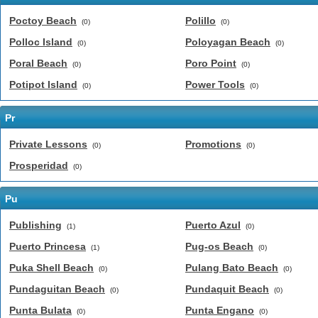
Poctoy Beach
Polillo
(0)
(0)
Polloc Island
Poloyagan Beach
(0)
(0)
Poral Beach
Poro Point
(0)
(0)
Potipot Island
Power Tools
(0)
(0)
Pr
Private Lessons
Promotions
(0)
(0)
Prosperidad
(0)
Pu
Publishing
Puerto Azul
(1)
(0)
Puerto Princesa
Pug-os Beach
(1)
(0)
Puka Shell Beach
Pulang Bato Beach
(0)
(0)
Pundaguitan Beach
Pundaquit Beach
(0)
(0)
Punta Bulata
Punta Engano
(0)
(0)