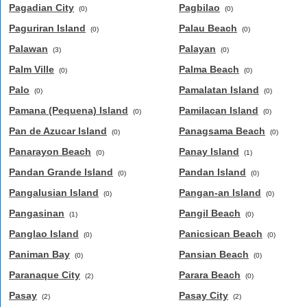
Pagadian City
Pagbilao
(0)
(0)
Paguriran Island
Palau Beach
(0)
(0)
Palawan
Palayan
(3)
(0)
Palm Ville
Palma Beach
(0)
(0)
Palo
Pamalatan Island
(0)
(0)
Pamana (Pequena) Island
Pamilacan Island
(0)
(0)
Pan de Azucar Island
Panagsama Beach
(0)
(0)
Panarayon Beach
Panay Island
(0)
(1)
Pandan Grande Island
Pandan Island
(0)
(0)
Pangalusian Island
Pangan-an Island
(0)
(0)
Pangasinan
Pangil Beach
(1)
(0)
Panglao Island
Panicsican Beach
(0)
(0)
Paniman Bay
Pansian Beach
(0)
(0)
Paranaque City
Parara Beach
(2)
(0)
Pasay
Pasay City
(2)
(2)