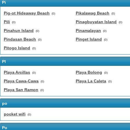
Pi
Pig-ot Hideaway Beach
Pikalawag Beach
(0)
(0)
Pili
Pinagbuyatan Island
(0)
(0)
Pinahun Island
Pinamalayan
(0)
(0)
Pindasan Beach
Pinget Island
(0)
(0)
Pitogo Island
(0)
Pl
Playa Arcillas
Playa Bolong
(0)
(0)
Playa Cawa-Cawa
Playa La Caleta
(0)
(0)
Playa San Ramon
(0)
po
pocket wifi
(0)
Po